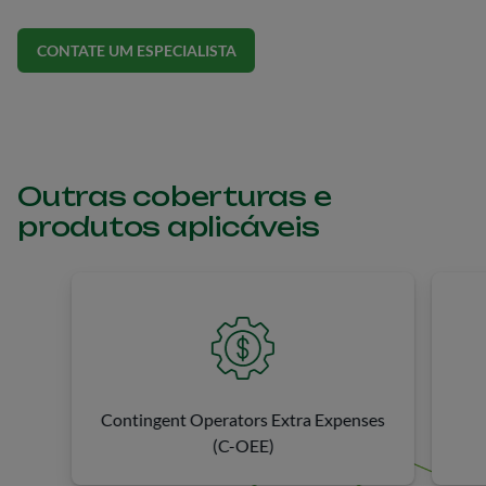
responsabilização, judicial ou administrativamente, por
decisões que tenham causado danos involuntários
CONTATE UM ESPECIALISTA
(corporais, materiais ou morais) a terceiros.
Outras coberturas e
produtos aplicáveis
Contingent Operators Extra Expenses
(C-OEE)