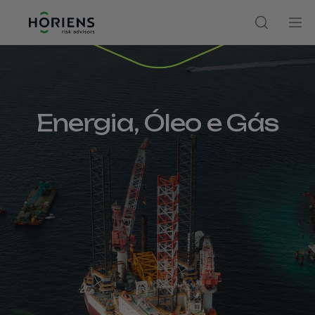
Ir direto ao conteúdo
Abrir moda
Abr
Energia, Óleo e Gás