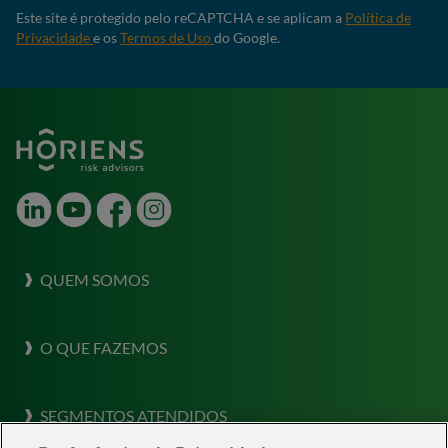
Este site é protegido pelo reCAPTCHA e se aplicam a
Política de
Privacidade
e os
Termos de Uso
do Google.
LinkedIn
Youtube
Facebook
Instagram
QUEM SOMOS
Sobre a Horiens
O QUE FAZEMOS
Nossa Cultura
O que fazemos
Destaques
SEGMENTOS ATENDIDOS
Consultoria em Gestão de Risco
Risk Labs