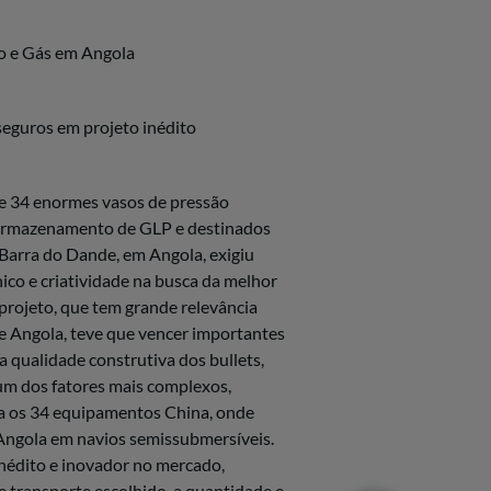
o e Gás em Angola
seguros em projeto inédito
de 34 enormes vasos de pressão
a armazenamento de GLP e destinados
Barra do Dande, em Angola, exigiu
co e criatividade na busca da melhor
 projeto, que tem grande relevância
de Angola, teve que vencer importantes
a qualidade construtiva dos bullets,
 um dos fatores mais complexos,
a os 34 equipamentos China, onde
Angola em navios semissubmersíveis.
inédito e inovador no mercado,
e transporte escolhido, a quantidade e