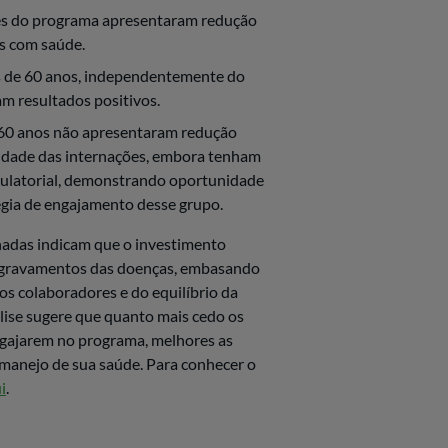
es do programa apresentaram redução
os com saúde.
 de 60 anos, independentemente do
m resultados positivos.
60 anos não apresentaram redução
ridade das internações, embora tenham
latorial, demonstrando oportunidade
égia de engajamento desse grupo.
adas indicam que o investimento
agravamentos das doenças, embasando
dos colaboradores e do equilíbrio da
álise sugere que quanto mais cedo os
ngajarem no programa, melhores as
manejo de sua saúde. Para conhecer o
i
.