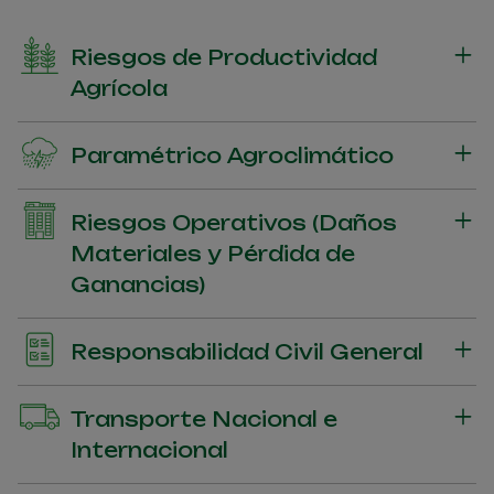
Riesgos de Productividad
Agrícola
Recuperación de pérdidas de productividad derivados de
Paramétrico Agroclimático
eventos asegurables con impacto en la productividad
agrícola, involucrando período de zafra y entrezafra.
Reposición de pérdidas financieras derivadas de eventos
Riesgos Operativos (Daños
climáticos (parametrizables) que impactan en la
Materiales y Pérdida de
productividad agrícola.
Ganancias)
Reembolso de daños materiales causados al patrimonio
Responsabilidad Civil General
derivados de eventos asegurables, con extensión de
cobertura para pérdida de ingresos generados en función de
Indemnización para daños materiales, corporales, morales y
daño material cubierto por la póliza.
Transporte Nacional e
estéticos causados a terceros y empleados en virtud de
Internacional
eventos asegurables derivados de la operación.