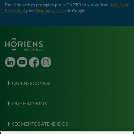
Este sitio web es protegido por reCAPTCHA y se aplican la
Aviso de
Privacidad
y los
Términos de Uso
de Google.
LinkedIn
Youtube
Facebook
Instagram
QUIENES SOMOS
Sobre Horiens
QUE HACEMOS
Nuestra Cultura
Que hacemos
Destacar
SEGMENTOS ATENDIDOS
Gestión Integrada de Riesgos
Risk Labs