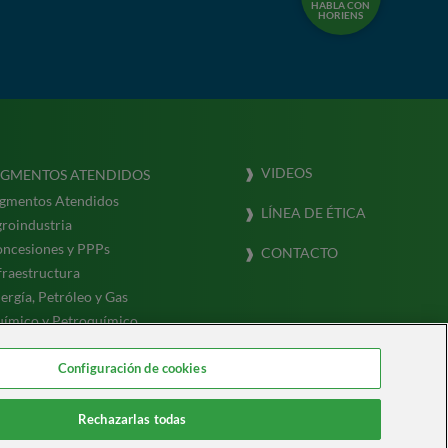
HABLA CON
HORIENS
VIDEOS
EGMENTOS ATENDIDOS
gmentos Atendidos
LÍNEA DE ÉTICA
roindustria
ncesiones y PPPs
CONTACTO
fraestructura
ergía, Petróleo y Gas
ímico y Petroquímico
ansporte y Logística (Marina)
Configuración de cookies
Rechazarlas todas