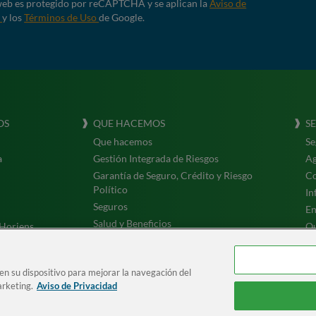
 web es protegido por reCAPTCHA y se aplican la
Aviso de
d
y los
Términos de Uso
de Google.
OS
QUE HACEMOS
S
Que hacemos
Se
a
Gestión Integrada de Riesgos
Ag
Garantía de Seguro, Crédito y Riesgo
Co
Político
In
Seguros
En
Salud y Beneficios
Horiens
Qu
Tr
 en su dispositivo para mejorar la navegación del
otros
arketing.
Aviso de Privacidad