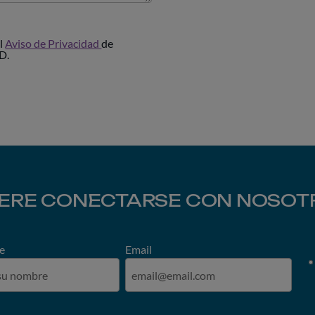
el
Aviso de Privacidad
de
D.
IERE CONECTARSE CON NOSOT
e
Email