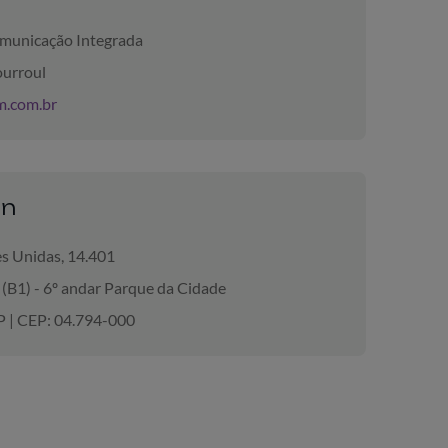
unicação Integrada
urroul
.com.br
ón
es Unidas, 14.401
 (B1) - 6º andar Parque da Cidade
P | CEP: 04.794-000