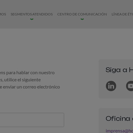
MOS
SEGMENTOS ATENDIDOS
CENTRO DE COMUNICACIÓN
LÍNEA DE ÉT
Siga a 
ens para hablar con nuestro
 utilice el siguiente
LinkedIn
You
de enviar un correo electrónico
Oficina
imprensa@ho