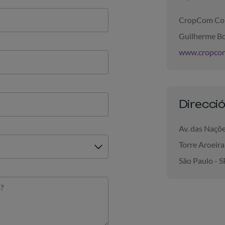
CropCom Com
Guilherme Bo
www.cropcom
Direcci
Av. das Naçõ
Torre Aroeira
São Paulo - S