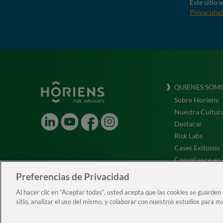
Este sitio
Privacida
QUIENES SOM
Sobre Horiens
Nuestra Cultur
LinkedIn
Youtube
Facebook
Instagram
Destacar
Risk Labs
Cases Exitosos
Compliance en 
Testimonios
Preferencias de Privacidad
ESG
Al hacer clic en “Aceptar todas”, usted acepta que las cookies se guarden
Trabaja con nos
sitio, analizar el uso del mismo, y colaborar con nuestros estudios para m