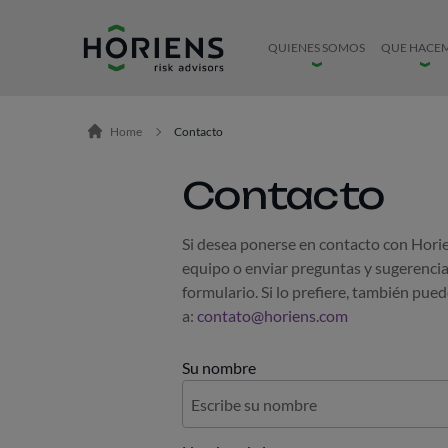
Ir direto ao conteúdo
QUIENES SOMOS
QUE HACE
Home
Contacto
Contacto
Si desea ponerse en contacto con Hori
equipo o enviar preguntas y sugerencias,
formulario. Si lo prefiere, también pue
a:
contato@horiens.com
Su nombre