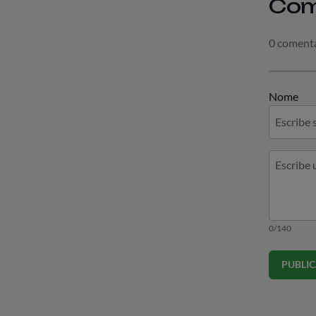
Com
0 coment
Nome
0/140
PUBLI