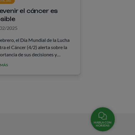
TICIAS
con sus integrantes l
evenir el cáncer es
aquellos que comple
sible
tiempo en la empresa
Programa de Homena
02/2025
La iniciativa promuev
febrero, el Día Mundial de la Lucha
reconocimiento &hel
tra el Cáncer (4/2) alerta sobre la
ortancia de sus decisiones y
itudes para lograr una mejor calidad
 MÁS
LEA MÁS
ida a corto y largo plazo. En
iens, &hellip;
HABLA CON
HORIENS