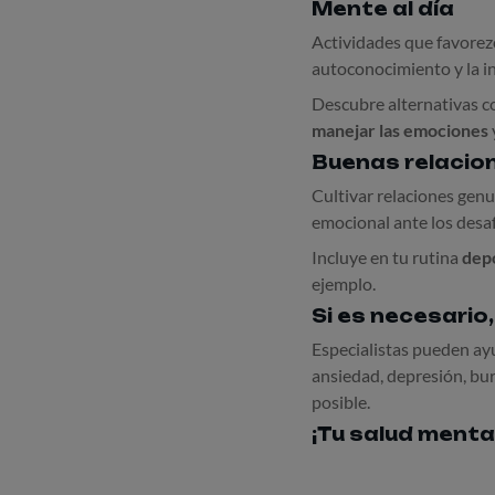
Mente al día
Actividades que favorezc
autoconocimiento y la i
Descubre alternativas 
manejar las emociones
Buenas relacion
Cultivar relaciones genu
emocional ante los desafí
Incluye en tu rutina
depo
ejemplo.
Si es necesario
Especialistas pueden ayu
ansiedad, depresión, bur
posible.
¡Tu salud menta