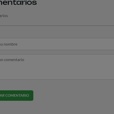
entarios
arios
CAR COMENTARIO