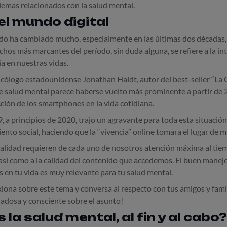
lemas relacionados con la salud mental.
el mundo digital
do ha cambiado mucho, especialmente en las últimas dos décadas,
hos más marcantes del período, sin duda alguna, se refiere a la int
ía en nuestras vidas.
icólogo estadounidense Jonathan Haidt, autor del best-seller “La 
de salud mental parece haberse vuelto más prominente a partir de
ión de los smartphones en la vida cotidiana.
 a principios de 2020, trajo un agravante para toda esta situación
ento social, haciendo que la “vivencia” online tomara el lugar de 
tualidad requieren de cada uno de nosotros atención máxima al tie
, así como a la calidad del contenido que accedemos. El buen manejo
es en tu vida es muy relevante para tu salud mental.
iona sobre este tema y conversa al respecto con tus amigos y fami
adosa y consciente sobre el asunto!
 la salud mental, al fin y al cabo?