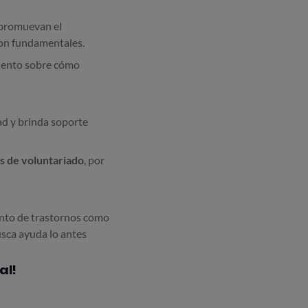
e promuevan el
son fundamentales.
iento sobre cómo
ad y brinda soporte
s de voluntariado
, por
ento de trastornos como
usca ayuda lo antes
al!