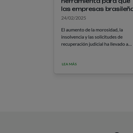
herramienta para que
las empresas brasileñ
se protejan contra el
24/02/2025
impago
El aumento de la morosidad, la
insolvencia y las solicitudes de
recuperación judicial ha llevado a
muchas empresas en Brasil a busca
información sobre el seguro de créd
LEA MÁS
En enero del año pasado, 6,7 millon
&hellip;