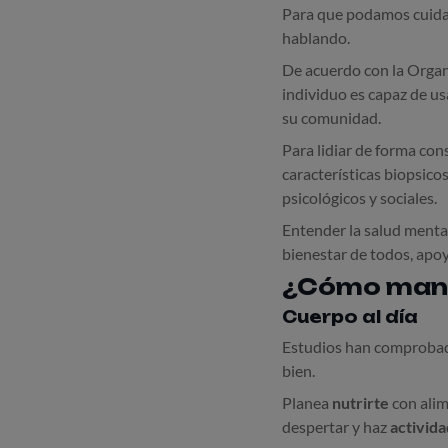
Para que podamos cuidar
hablando.
De acuerdo con la Organi
individuo es capaz de us
su comunidad.
Para lidiar de forma con
características biopsicos
psicológicos y sociales.
Entender la salud mental
bienestar de todos, apoy
¿Cómo mante
Cuerpo al día
Estudios han comprobado
bien.
Planea
nutrirte
con alim
despertar y haz
activida