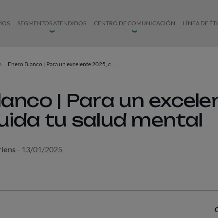
MOS
SEGMENTOS ATENDIDOS
CENTRO DE COMUNICACIÓN
LÍNEA DE ÉT
Enero Blanco | Para un excelente 2025, cuida tu salud mental
lanco | Para un excele
uida tu salud mental
riens
- 13/01/2025