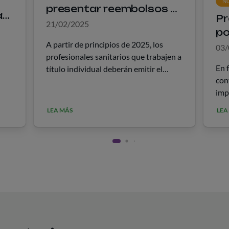
NO
presentar reembolsos al
as
Pr
plan de salud
21/02/2025
po
A partir de principios de 2025, los
03/
profesionales sanitarios que trabajen a
En 
título individual deberán emitir el
con
recibo electrónico ‘Receta Sanitaria’
r
imp
tras los servicios prestados al paciente.
ito.
act
La Receta Salud sustituyó los antiguos
LEA MÁS
LEA
es
de v
recibos fiscales &hellip;
Hor