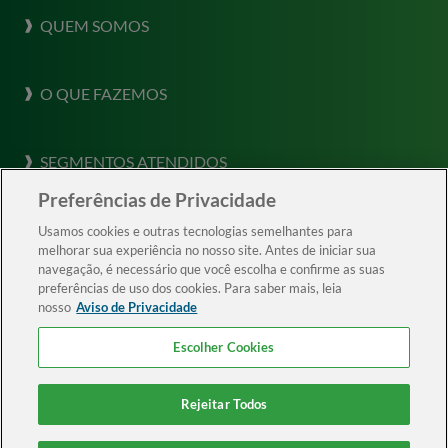
QUEM SOMOS
Sobre a Horiens
O QUE FAZEMOS
Nossa Cultura
O que fazemos
Destaques
SEGMENTOS ATENDIDOS
Consultoria em Gestão de Risco
Risk Labs
Preferências de Privacidade
Segmentos Atendidos
Seguro Garantia, Crédito e Risco Político
Cases de sucesso
VÍDEOS
Usamos cookies e outras tecnologias semelhantes para
Agronegocios
melhorar sua experiência no nosso site. Antes de iniciar sua
Seguros
Depoimentos
navegação, é necessário que você escolha e confirme as suas
Concessões e PPPs
preferências de uso dos cookies. Para saber mais, leia
Saúde e Benefícios
LINHA DE ÉTICA
ESG
nosso
Aviso de Privacidade
Infraestrutura
Compliance na Horiens
Escolher Cookies
CONTATO
Óleo e Gás
Trabalhe conosco
Química e Petroquímica
Rejeitar Todos
Transporte e Logística (Marine)