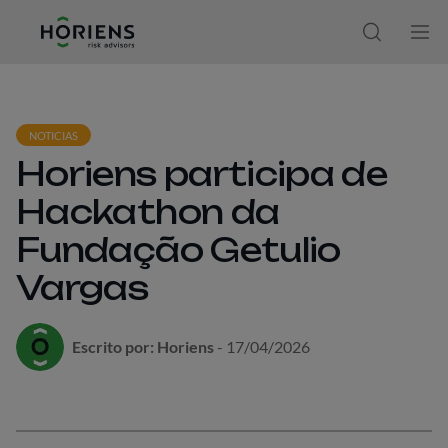
Ir direto ao conteúdo
Abrir moda
Abr
NOTICIAS
Horiens participa de
Hackathon da
Fundação Getulio
Vargas
Escrito por: Horiens
- 17/04/2026