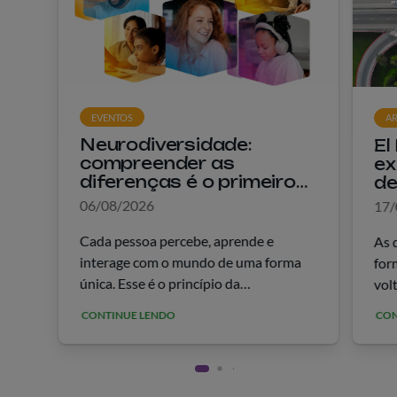
EVENTOS
AR
Neurodiversidade:
El
compreender as
ex
diferenças é o primeiro
de
passo para construir
ri
06/08/2026
17/
espaços mais inclusivos
ro
Cada pessoa percebe, aprende e
As 
interage com o mundo de uma forma
for
única. Esse é o princípio da
vol
neurodiversidade, conceito que
imp
CONTINUE LENDO
CON
reconhece que diferentes formas de
inf
funcionamento do cérebro fazem parte
Not
da diversidade humana. Mais &hellip;
&he