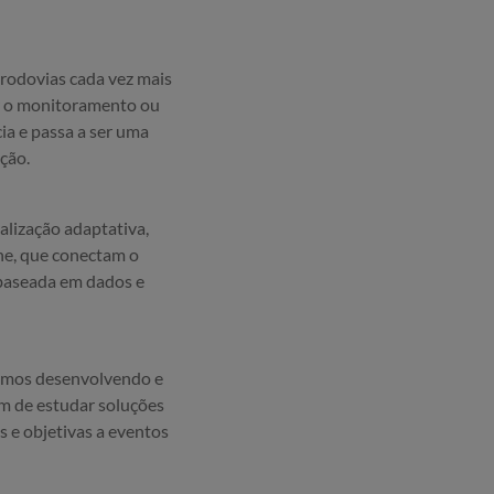
 rodovias cada vez mais
r o monitoramento ou
ia e passa a ser uma
ção.
nalização adaptativa,
ne, que conectam o
 baseada em dados e
tamos desenvolvendo e
ém de estudar soluções
 e objetivas a eventos