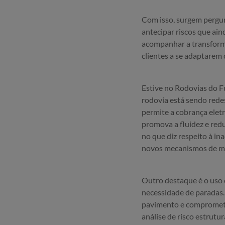
Com isso, surgem pergu
antecipar riscos que ai
acompanhar a transforma
clientes a se adaptarem
Estive no Rodovias do Fu
rodovia está sendo rede
permite a cobrança eletr
promova a fluidez e red
no que diz respeito à in
novos mecanismos de mit
Outro destaque é o uso 
necessidade de paradas. 
pavimento e comprometem
análise de risco estrutu