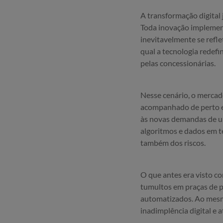
A transformação digital 
Toda inovação implement
inevitavelmente se reflet
qual a tecnologia redef
pelas concessionárias.
Nesse cenário, o mercado
acompanhado de perto es
às novas demandas de um
algoritmos e dados em t
também dos riscos.
O que antes era visto c
tumultos em praças de pe
automatizados. Ao mesmo
inadimplência digital e