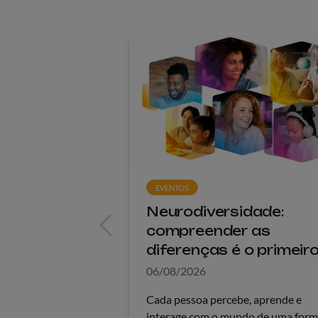
EVENTOS
Neurodiversidade:
compreender as
diferenças é o primeir
passo para construir
06/08/2026
espaços mais inclusiv
Cada pessoa percebe, aprende e
interage com o mundo de uma for