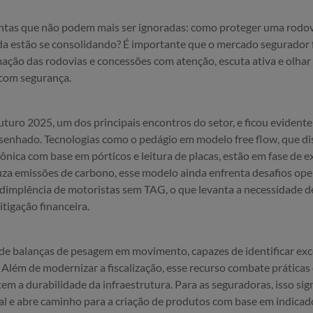
ntas que não podem mais ser ignoradas: como proteger uma rodo
nda estão se consolidando? É importante que o mercado segurador f
ção das rodovias e concessões com atenção, escuta ativa e olhar 
 com segurança.
turo 2025, um dos principais encontros do setor, e ficou evidente
senhado. Tecnologias como o pedágio em modelo free flow, que disp
ônica com base em pórticos e leitura de placas, estão em fase de 
uza emissões de carbono, esse modelo ainda enfrenta desafios ope
adimplência de motoristas sem TAG, o que levanta a necessidade de
igação financeira.
de balanças de pesagem em movimento, capazes de identificar exc
Além de modernizar a fiscalização, esse recurso combate práticas
 a durabilidade da infraestrutura. Para as seguradoras, isso si
ral e abre caminho para a criação de produtos com base em indicad