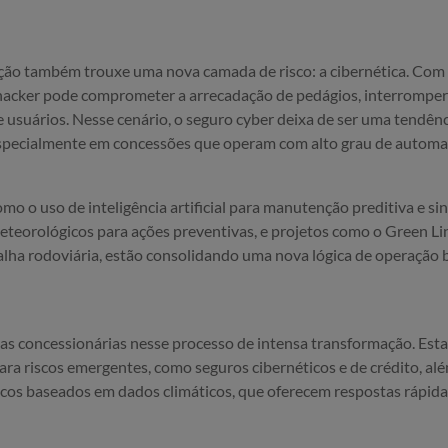
ação também trouxe uma nova camada de risco: a cibernética. Com
hacker pode comprometer a arrecadação de pedágios, interrompe
e usuários. Nesse cenário, o seguro cyber deixa de ser uma tendênc
especialmente em concessões que operam com alto grau de automa
omo o uso de inteligência artificial para manutenção preditiva e si
teorológicos para ações preventivas, e projetos como o Green Li
lha rodoviária, estão consolidando uma nova lógica de operação
das concessionárias nesse processo de intensa transformação. Es
ra riscos emergentes, como seguros cibernéticos e de crédito, al
os baseados em dados climáticos, que oferecem respostas rápidas