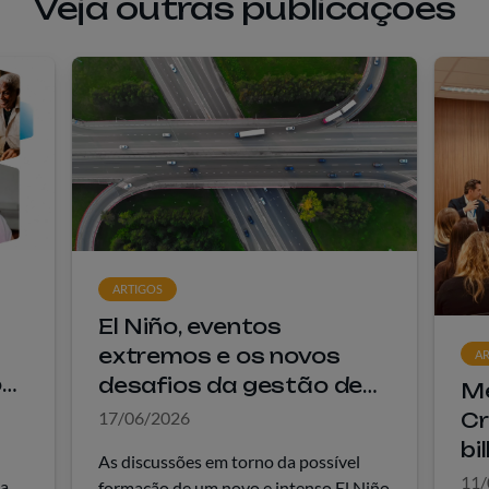
Veja outras publicações
ARTIGOS
El Niño, eventos
extremos e os novos
A
o
desafios da gestão de
Me
riscos nas concessões
17/06/2026
Cr
os
rodoviárias
bi
As discussões em torno da possível
ex
11/
ma
formação de um novo e intenso El Niño