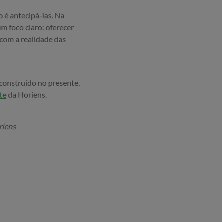
é antecipá-las. Na
m foco claro: oferecer
 com a realidade das
construído no presente,
te
da Horiens.
riens