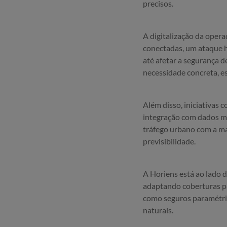
precisos.
A digitalização da oper
conectadas, um ataque 
até afetar a segurança d
necessidade concreta, 
Além disso, iniciativas c
integração com dados me
tráfego urbano com a ma
previsibilidade.
A Horiens está ao lado 
adaptando coberturas pa
como seguros paramétric
naturais.