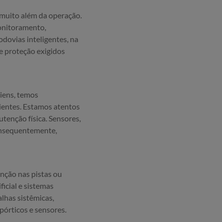
 muito além da operação.
onitoramento,
odovias inteligentes, na
e proteção exigidos
riens, temos
ientes. Estamos atentos
tenção física. Sensores,
consequentemente,
nção nas pistas ou
icial e sistemas
lhas sistêmicas,
órticos e sensores.