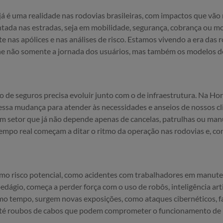
já é uma realidade nas rodovias brasileiras, com impactos que vão
ada nas estradas, seja em mobilidade, segurança, cobrança ou m
e nas apólices e nas análises de risco. Estamos vivendo a era das r
ine não somente a jornada dos usuários, mas também os modelos d
 de seguros precisa evoluir junto com o de infraestrutura. Na Ho
sa mudança para atender às necessidades e anseios de nossos cl
 setor que já não depende apenas de cancelas, patrulhas ou manu
empo real começam a ditar o ritmo da operação nas rodovias e, 
omo risco potencial, como acidentes com trabalhadores em manute
dágio, começa a perder força com o uso de robôs, inteligência artif
 tempo, surgem novas exposições, como ataques cibernéticos, fa
 até roubos de cabos que podem comprometer o funcionamento de p